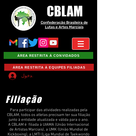
CBLAM
Confederação Brasileira de
Lutas e Artes Marciais
ÁREA RESTRITA À CONVIDADOS
ÁREA RESTRITA À EQUIPES FILIADAS
تسجيل الدخول
Filiação
Para participar das atividades realizadas pela
CBLAM, todos os atletas precisam ter sua filiação
junto à entidade atualizada e válida para o ano.
A CBLAM é filiada à UIAMA (União Internacional
de Artistas Marciais), a UMK (União Mundial de
Kickboxing), a LMTI (Liga Mundial de Taekwondo