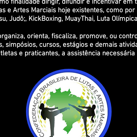
 finalidade dirigir, difundir e incentivar em t
as e Artes Marciais hoje existentes, como por
tsu, Judô;, KickBoxing, MuayThai, Luta Olímpic
ganiza, orienta, fiscaliza, promove, ou contr
, simpósios, cursos, estágios e demais ativid
atletas e praticantes, a assistência necessári