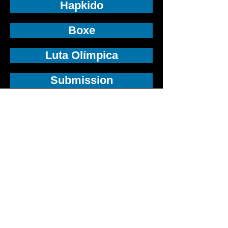
Hapkido
Boxe
Luta Olímpica
Submission
MMA