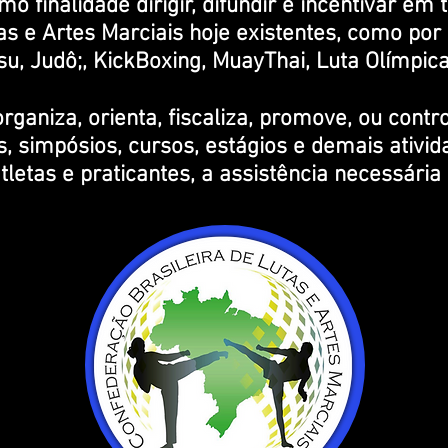
 finalidade dirigir, difundir e incentivar em t
as e Artes Marciais hoje existentes, como por
tsu, Judô;, KickBoxing, MuayThai, Luta Olímpic
ganiza, orienta, fiscaliza, promove, ou contr
, simpósios, cursos, estágios e demais ativid
atletas e praticantes, a assistência necessári