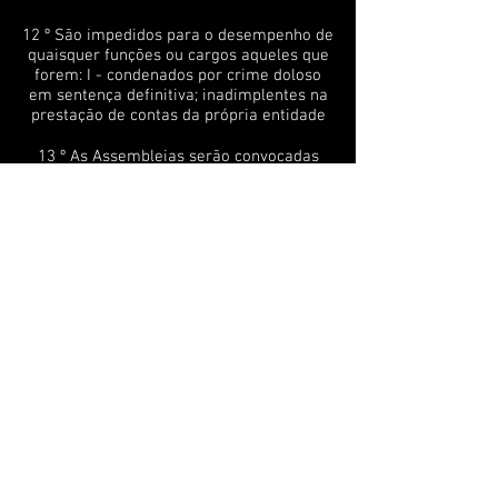
12 º São impedidos para o desempenho de
quaisquer funções ou cargos aqueles que
forem: I - condenados por crime doloso
em sentença definitiva; inadimplentes na
prestação de contas da própria entidade
13 º As Assembleias serão convocadas
pelo Presidente da CBLAM, podendo um
quinto dos filiados com direito a voto
convocá-la. Serão abertas, podendo ser
restringido o acesso para garantir a
segurança dos presentes, sempre
garantido o acesso preferencial aos
dirigentes e à imprensa.
14 º - A CBLAM será gerida por - Um
Presidente; Dois Vice-Presidentes; e,
membros efetivos para a garantia da
execução das tarefas técnicas ou
burocráticas.
15 º- À Comissão Disciplinar, designada
pela sigla CD, compete julgar e punir os