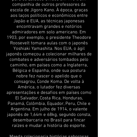
companhia de outros professores da
escola de Jigoro Kano. À época, graças
aos laços políticos e econômicos entre
Japão e EUA, as técnicas japonesas
encontravam grandes e notórios
admiradores em solo americano. Em
1903, por exemplo, o presidente Theodore
Roosevelt tomara aulas com o japonês
Yoshiaki Yamashita. Nos EUA, o ágil
japonês começou a colecionar milhares de
combates e adversários tombados pelo
caminho, em países como a Inglaterra,
Bélgica e Espanha, onde sua postura
nobre fez nascer o apelido que o
consagrou, Conde Koma. De volta à
América, o lutador fez diversas
apresentações e desafios em países como
El Salvador, Costa Rica, Honduras,
Panamá, Colômbia, Equador, Peru, Chile e
Argentina. Em julho de 1914, o valente
japonês de 1,64m e 68kg, segundo consta,
desembarcaria no Brasil para fincar
raízes e mudar a história do esporte.
Maeda colecionaria histórias saborosas