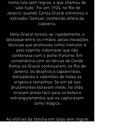
numa luta sem regras, a que chamou de
"vale-tudo". Foi em 1924, no Rio de
Janeiro, quando Carlos Gracie enfrentou o
estivador Samuel, conhecido atleta da
capoeira.
Helio Gracie tornou-se, rapidamente, o
destaque entre os irmãos, pelas inovações
técnicas que promoveu como instrutor e
pelo espírito indomável que não
combinava com o porte franzino. Em
consonância com as táticas de Conde
Koma, os Gracie continuaram, no Rio de
Janeiro, os desafios a capoeiristas,
estivadores e valentões de todas as
origens e tamanhos. Se em pé tais
brutamontes botavam medo, no chão
viravam presa fácil para os botes e
estrangulamentos que os capturavam
como mágica.
As vitórias da família em lutas sem regras
foram se acumulando e virando lendas e
manchetes nas primeiras páginas. Os