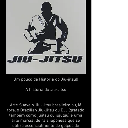
Um pouco da História do Jiu-jitsu!!
A história do Jiu-Jitsu
Arte Suave o Jiu-Jitsu brasileiro ou, lá
fora, o Brazilian Jiu-Jitsu ou BJJ (grafado
também como jujitsu ou jujutsu) é uma
arte marcial de raiz japonesa que se
utiliza essencialmente de golpes de