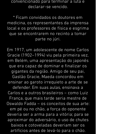
convencionado para terminar a luta e
declarar-se vencido.
* Ficam convidados os doutores em
medicina, os representantes da imprensa
local e os professores de física e esgrima
que se encontrarem no recinto a tomar
parte no júri.
Em 1917, um adolescente de nome Carlos
Gracie (1902–1994) viu pela primeira vez,
em Belém, uma apresentação do japonês
que era capaz de dominar e finalizar os
gigantes da região. Amigo de seu pai,
Gastão Gracie, Maeda concordou em
ensinar ao garoto irrequieto a arte de se
defender. Em suas aulas, ensinava a
Carlos e a outros brasileiros – como Luiz
França, que mais tarde seria mestre de
Oswaldo Fadda – os conceitos de sua arte:
em pé ou no chão, a força do oponente
deveria ser a arma para a vitória; para se
aproximar do adversário, o uso de chutes
baixos e cotoveladas deveriam ser os
artifícios antes de levá-lo para o chão.