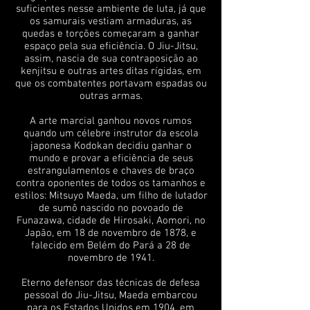
suficientes nesse ambiente de luta, já que
os samurais vestiam armaduras, as
quedas e torções começaram a ganhar
espaço pela sua eficiência. O Jiu-Jitsu,
assim, nascia de sua contraposição ao
kenjitsu e outras artes ditas rígidas, em
que os combatentes portavam espadas ou
outras armas.
A arte marcial ganhou novos rumos
quando um célebre instrutor da escola
japonesa Kodokan decidiu ganhar o
mundo e provar a eficiência de seus
estrangulamentos e chaves de braço
contra oponentes de todos os tamanhos e
estilos: Mitsuyo Maeda, um filho de lutador
de sumô nascido no povoado de
Funazawa, cidade de Hirosaki, Aomori, no
Japão, em 18 de novembro de 1878, e
falecido em Belém do Pará a 28 de
novembro de 1941.
Eterno defensor das técnicas de defesa
pessoal do Jiu-Jitsu, Maeda embarcou
para os Estados Unidos em 1904, em