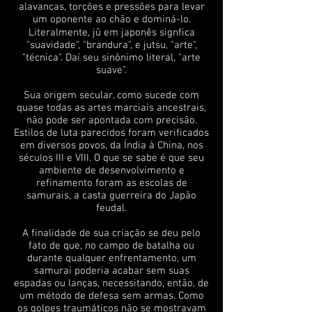
alavancas, torções e pressões para levar
um oponente ao chão e dominá-lo.
Literalmente, jū em japonês signfica
"suavidade", "brandura", e jutsu, "arte",
"técnica". Daí seu sinônimo literal, "arte
suave".
Sua origem secular, como sucede com
quase todas as artes marciais ancestrais,
não pode ser apontada com precisão.
Estilos de luta parecidos foram verificados
em diversos povos, da Índia à China, nos
séculos III e VIII. O que se sabe é que seu
ambiente de desenvolvimento e
refinamento foram as escolas de
samurais, a casta guerreira do Japão
feudal.
A finalidade de sua criação se deu pelo
fato de que, no campo de batalha ou
durante qualquer enfrentamento, um
samurai poderia acabar sem suas
espadas ou lanças, necessitando, então, de
um método de defesa sem armas. Como
os golpes traumáticos não se mostravam