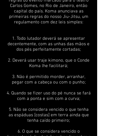
regras do evento marcado para o teatro
Carlos Gomes, no Rio de Janeiro, então
capital do país. Koma anunciava as
primeiras regras do nosso Jiu-Jitsu, um
regulamento com dez leis simples:
1. Todo lutador deverá se apresentar
decentemente, com as unhas das mãos e
dos pés perfeitamente cortadas;
2. Deverá usar traje kimono, que o Conde
Koma lhe facilitará;
3. Não é permitido morder, arranhar,
pegar com a cabeça ou com o punho;
4. Quando se fizer uso do pé nunca se fará
com a ponta e sim com a curva;
5. Não se considera vencido o que tenha
as espáduas [costas] em terra ainda que
tenha caído primeiro;
6. O que se considera vencido o