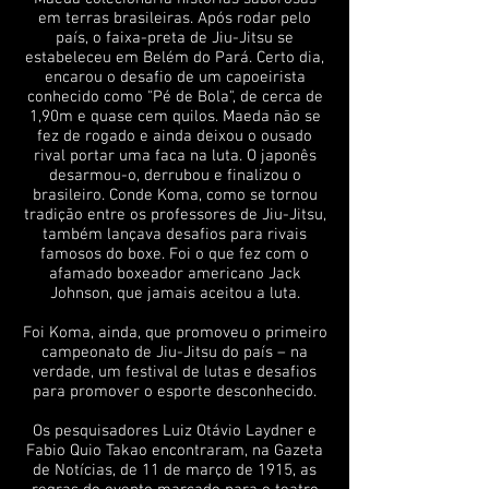
em terras brasileiras. Após rodar pelo
país, o faixa-preta de Jiu-Jitsu se
estabeleceu em Belém do Pará. Certo dia,
encarou o desafio de um capoeirista
conhecido como "Pé de Bola", de cerca de
1,90m e quase cem quilos. Maeda não se
fez de rogado e ainda deixou o ousado
rival portar uma faca na luta. O japonês
desarmou-o, derrubou e finalizou o
brasileiro. Conde Koma, como se tornou
tradição entre os professores de Jiu-Jitsu,
também lançava desafios para rivais
famosos do boxe. Foi o que fez com o
afamado boxeador americano Jack
Johnson, que jamais aceitou a luta.
Foi Koma, ainda, que promoveu o primeiro
campeonato de Jiu-Jitsu do país – na
verdade, um festival de lutas e desafios
para promover o esporte desconhecido.
Os pesquisadores Luiz Otávio Laydner e
Fabio Quio Takao encontraram, na Gazeta
de Notícias, de 11 de março de 1915, as