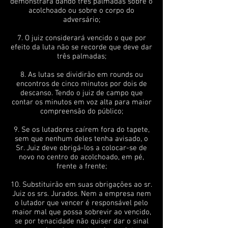
demonstrará dando três palmadas sobre o
acolchoado ou sobre o corpo do
adversário;
7. O juiz considerará vencido o que por
efeito da luta não se recorde que deve dar
três palmadas;
8. As lutas se dividirão em rounds ou
encontros de cinco minutos por dois de
descanso. Tendo o juiz de campo que
contar os minutos em voz alta para maior
compreensão do público;
9. Se os lutadores caírem fora do tapete,
sem que nenhum deles tenha avisado, o
Sr. Juiz deve obrigá-los a colocar-se de
novo no centro do acolchoado, em pé,
frente a frente;
10. Substituirão em suas obrigações ao sr.
Juiz os srs. Jurados. Nem a empresa nem
o lutador que vencer é responsável pelo
maior mal que possa sobrevir ao vencido,
se por tenacidade não quiser dar o sinal