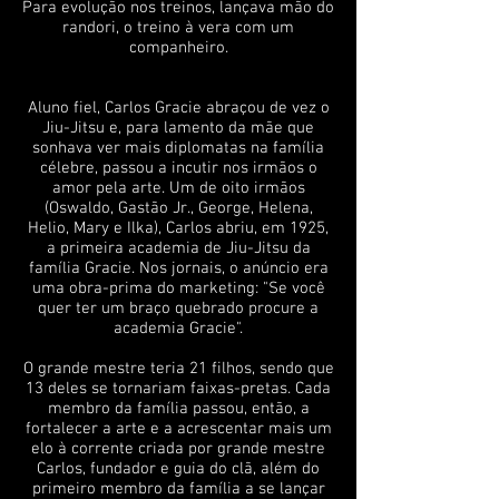
Para evolução nos treinos, lançava mão do
randori, o treino à vera com um
companheiro.
Aluno fiel, Carlos Gracie abraçou de vez o
Jiu-Jitsu e, para lamento da mãe que
sonhava ver mais diplomatas na família
célebre, passou a incutir nos irmãos o
amor pela arte. Um de oito irmãos
(Oswaldo, Gastão Jr., George, Helena,
Helio, Mary e Ilka), Carlos abriu, em 1925,
a primeira academia de Jiu-Jitsu da
família Gracie. Nos jornais, o anúncio era
uma obra-prima do marketing: "Se você
quer ter um braço quebrado procure a
academia Gracie".
O grande mestre teria 21 filhos, sendo que
13 deles se tornariam faixas-pretas. Cada
membro da família passou, então, a
fortalecer a arte e a acrescentar mais um
elo à corrente criada por grande mestre
Carlos, fundador e guia do clã, além do
primeiro membro da família a se lançar