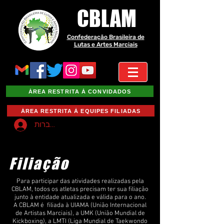
CBLAM
Confederação Brasileira de
Lutas e Artes Marciais
ÁREA RESTRITA À CONVIDADOS
ÁREA RESTRITA À EQUIPES FILIADAS
להתחברות
Filiação
Para participar das atividades realizadas pela
CBLAM, todos os atletas precisam ter sua filiação
junto à entidade atualizada e válida para o ano.
A CBLAM é filiada à UIAMA (União Internacional
de Artistas Marciais), a UMK (União Mundial de
Kickboxing), a LMTI (Liga Mundial de Taekwondo