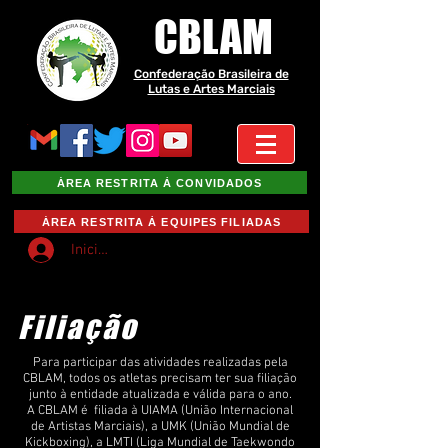
CBLAM
Confederação Brasileira de
Lutas e Artes Marciais
ÁREA RESTRITA À CONVIDADOS
ÁREA RESTRITA À EQUIPES FILIADAS
Iniciar sesión
Filiação
Para participar das atividades realizadas pela
CBLAM, todos os atletas precisam ter sua filiação
junto à entidade atualizada e válida para o ano.
A CBLAM é filiada à UIAMA (União Internacional
de Artistas Marciais), a UMK (União Mundial de
Kickboxing), a LMTI (Liga Mundial de Taekwondo