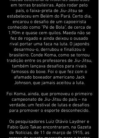
em terras brasileiras. Após rodar pelo
país, o faixa-preta de Jiu-Jitsu se
estabeleceu em Belém do Pará. Certo dia,
encarou o desafio de um capoeirista
conhecido como "Pé de Bola", de cerca de
1,90m e quase cem quilos. Maeda não se
fez de rogado e ainda deixou o ousado
rival portar uma faca na luta. O japonês
desarmou-o, derrubou e finalizou o
brasileiro. Conde Koma, como se tornou
tradição entre os professores de Jiu-Jitsu,
também lançava desafios para rivais
famosos do boxe. Foi o que fez com o
afamado boxeador americano Jack
Johnson, que jamais aceitou a luta.
Foi Koma, ainda, que promoveu o primeiro
campeonato de Jiu-Jitsu do país – na
verdade, um festival de lutas e desafios
para promover o esporte desconhecido.
Os pesquisadores Luiz Otávio Laydner e
Fabio Quio Takao encontraram, na Gazeta
de Notícias, de 11 de março de 1915, as