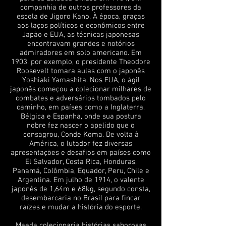
companhia de outros professores da
escola de Jigoro Kano. À época, graças
aos laços políticos e econômicos entre
Japão e EUA, as técnicas japonesas
encontravam grandes e notórios
admiradores em solo americano. Em
1903, por exemplo, o presidente Theodore
Roosevelt tomara aulas com o japonês
Yoshiaki Yamashita. Nos EUA, o ágil
japonês começou a colecionar milhares de
combates e adversários tombados pelo
caminho, em países como a Inglaterra,
Bélgica e Espanha, onde sua postura
nobre fez nascer o apelido que o
consagrou, Conde Koma. De volta à
América, o lutador fez diversas
apresentações e desafios em países como
El Salvador, Costa Rica, Honduras,
Panamá, Colômbia, Equador, Peru, Chile e
Argentina. Em julho de 1914, o valente
japonês de 1,64m e 68kg, segundo consta,
desembarcaria no Brasil para fincar
raízes e mudar a história do esporte.
Maeda colecionaria histórias saborosas