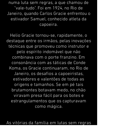
numa luta sem regras, a que chamou de
"vale-tudo". Foi em 1924, no Rio de
Janeiro, quando Carlos Gracie enfrentou o
estivador Samuel, conhecido atleta da
capoeira.
Helio Gracie tornou-se, rapidamente, o
destaque entre os irmãos, pelas inovações
técnicas que promoveu como instrutor e
pelo espírito indomável que não
combinava com o porte franzino. Em
consonância com as táticas de Conde
Koma, os Gracie continuaram, no Rio de
Janeiro, os desafios a capoeiristas,
estivadores e valentões de todas as
origens e tamanhos. Se em pé tais
brutamontes botavam medo, no chão
viravam presa fácil para os botes e
estrangulamentos que os capturavam
como mágica.
As vitórias da família em lutas sem regras
foram se acumulando e virando lendas e
manchetes nas primeiras páginas. Os