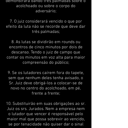
demonstrará dando três palmadas sobre o
acolchoado ou sobre o corpo do
adversário;
7. O juiz considerará vencido o que por
efeito da luta não se recorde que deve dar
três palmadas;
8. As lutas se dividirão em rounds ou
encontros de cinco minutos por dois de
descanso. Tendo o juiz de campo que
contar os minutos em voz alta para maior
compreensão do público;
9. Se os lutadores caírem fora do tapete,
sem que nenhum deles tenha avisado, o
Sr. Juiz deve obrigá-los a colocar-se de
novo no centro do acolchoado, em pé,
frente a frente;
10. Substituirão em suas obrigações ao sr.
Juiz os srs. Jurados. Nem a empresa nem
o lutador que vencer é responsável pelo
maior mal que possa sobrevir ao vencido,
se por tenacidade não quiser dar o sinal