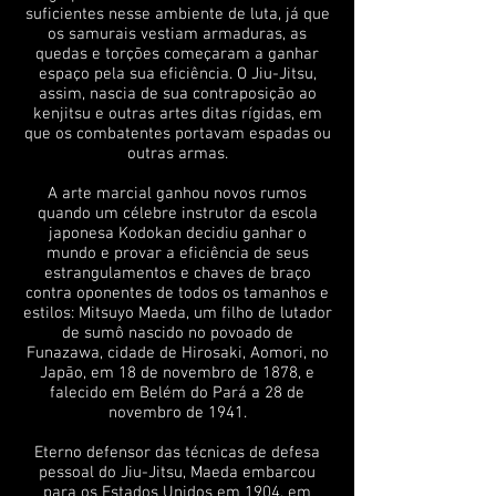
suficientes nesse ambiente de luta, já que
os samurais vestiam armaduras, as
quedas e torções começaram a ganhar
espaço pela sua eficiência. O Jiu-Jitsu,
assim, nascia de sua contraposição ao
kenjitsu e outras artes ditas rígidas, em
que os combatentes portavam espadas ou
outras armas.
A arte marcial ganhou novos rumos
quando um célebre instrutor da escola
japonesa Kodokan decidiu ganhar o
mundo e provar a eficiência de seus
estrangulamentos e chaves de braço
contra oponentes de todos os tamanhos e
estilos: Mitsuyo Maeda, um filho de lutador
de sumô nascido no povoado de
Funazawa, cidade de Hirosaki, Aomori, no
Japão, em 18 de novembro de 1878, e
falecido em Belém do Pará a 28 de
novembro de 1941.
Eterno defensor das técnicas de defesa
pessoal do Jiu-Jitsu, Maeda embarcou
para os Estados Unidos em 1904, em