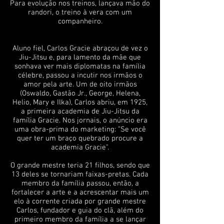
Para evolução nos treinos, lançava mão do
randori, o treino à vera com um
companheiro.
Aluno fiel, Carlos Gracie abraçou de vez o
Jiu-Jitsu e, para lamento da mãe que
sonhava ver mais diplomatas na família
célebre, passou a incutir nos irmãos o
amor pela arte. Um de oito irmãos
(Oswaldo, Gastão Jr., George, Helena,
Helio, Mary e Ilka), Carlos abriu, em 1925,
a primeira academia de Jiu-Jitsu da
família Gracie. Nos jornais, o anúncio era
uma obra-prima do marketing: "Se você
quer ter um braço quebrado procure a
academia Gracie".
O grande mestre teria 21 filhos, sendo que
13 deles se tornariam faixas-pretas. Cada
membro da família passou, então, a
fortalecer a arte e a acrescentar mais um
elo à corrente criada por grande mestre
Carlos, fundador e guia do clã, além do
primeiro membro da família a se lançar