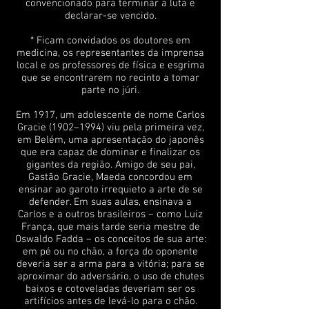
convencionado para terminar a luta e
declarar-se vencido.
* Ficam convidados os doutores em
medicina, os representantes da imprensa
local e os professores de física e esgrima
que se encontrarem no recinto a tomar
parte no júri.
Em 1917, um adolescente de nome Carlos
Gracie (1902–1994) viu pela primeira vez,
em Belém, uma apresentação do japonês
que era capaz de dominar e finalizar os
gigantes da região. Amigo de seu pai,
Gastão Gracie, Maeda concordou em
ensinar ao garoto irrequieto a arte de se
defender. Em suas aulas, ensinava a
Carlos e a outros brasileiros – como Luiz
França, que mais tarde seria mestre de
Oswaldo Fadda – os conceitos de sua arte:
em pé ou no chão, a força do oponente
deveria ser a arma para a vitória; para se
aproximar do adversário, o uso de chutes
baixos e cotoveladas deveriam ser os
artifícios antes de levá-lo para o chão.