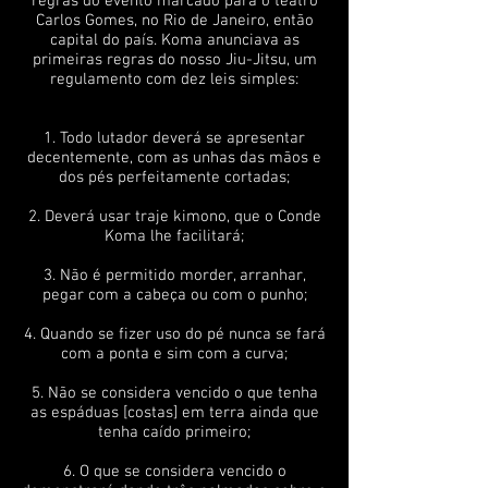
regras do evento marcado para o teatro
Carlos Gomes, no Rio de Janeiro, então
capital do país. Koma anunciava as
primeiras regras do nosso Jiu-Jitsu, um
regulamento com dez leis simples:
1. Todo lutador deverá se apresentar
decentemente, com as unhas das mãos e
dos pés perfeitamente cortadas;
2. Deverá usar traje kimono, que o Conde
Koma lhe facilitará;
3. Não é permitido morder, arranhar,
pegar com a cabeça ou com o punho;
4. Quando se fizer uso do pé nunca se fará
com a ponta e sim com a curva;
5. Não se considera vencido o que tenha
as espáduas [costas] em terra ainda que
tenha caído primeiro;
6. O que se considera vencido o