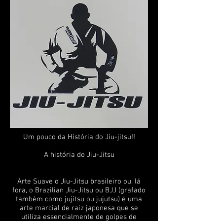
Um pouco da História do Jiu-jitsu!!
A história do Jiu-Jitsu
Arte Suave o Jiu-Jitsu brasileiro ou, lá
fora, o Brazilian Jiu-Jitsu ou BJJ (grafado
também como jujitsu ou jujutsu) é uma
arte marcial de raiz japonesa que se
utiliza essencialmente de golpes de