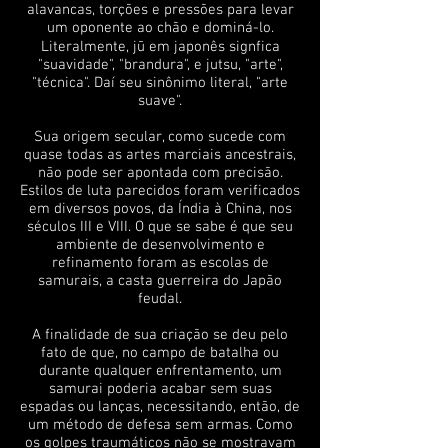
alavancas, torções e pressões para levar
um oponente ao chão e dominá-lo.
Literalmente, jū em japonês signfica
"suavidade", "brandura", e jutsu, "arte",
"técnica". Daí seu sinônimo literal, "arte
suave".
Sua origem secular, como sucede com
quase todas as artes marciais ancestrais,
não pode ser apontada com precisão.
Estilos de luta parecidos foram verificados
em diversos povos, da Índia à China, nos
séculos III e VIII. O que se sabe é que seu
ambiente de desenvolvimento e
refinamento foram as escolas de
samurais, a casta guerreira do Japão
feudal.
A finalidade de sua criação se deu pelo
fato de que, no campo de batalha ou
durante qualquer enfrentamento, um
samurai poderia acabar sem suas
espadas ou lanças, necessitando, então, de
um método de defesa sem armas. Como
os golpes traumáticos não se mostravam